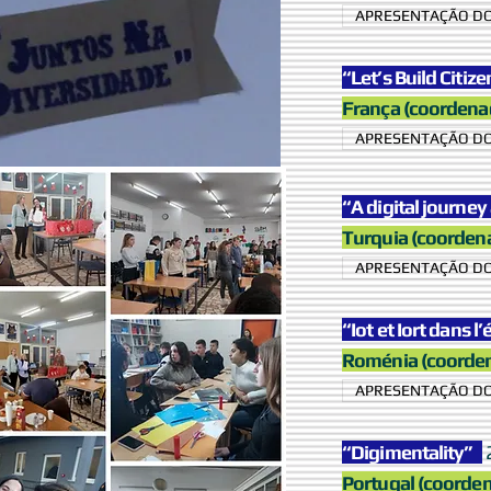
APRESENTAÇÃO DO
“Let’s Build Citiz
França (coordena
APRESENTAÇÃO DO
“A digital journe
Turquia (coorden
APRESENTAÇÃO DO
“Iot et Iort dans 
Roménia (coorde
APRESENTAÇÃO DO
“Digimentality”
Portugal (coorde