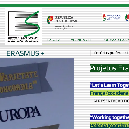
ESCOLA
ALUNOS / EE
PROVAS / EXA
ERASMUS +
Critérios preferenc
Projetos Er
“Let’s Learn Toge
França (coorden
APRESENTAÇÃO DO
“Working together
Polónia (coorden