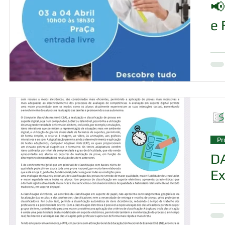
📢
e 
Pr
DA
Ex