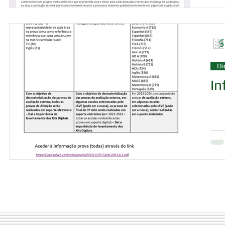
Di
In