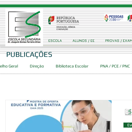
ESCOLA
ALUNOS / EE
PROVAS / EXA
PUBLICAÇÕES
elho Geral
Direção
Biblioteca Escolar
PNA / PCE / PNC
Concursos
Projetos
Clube Ciência Viva GFA
Event
ca
PES
DAC
SPO
Ev