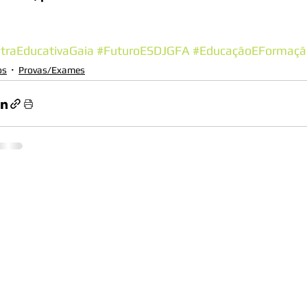
traEducativaGaia
#FuturoESDJGFA
#EducaçãoEFormaçã
os
Provas/Exames