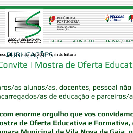
ESCOLA
ALUNOS / EE
PROVAS / EXA
PUBLICAÇÕES
esdjgfa
2 de abr. de 2025
1 min de leitura
Convite | Mostra de Oferta Educat
ros/as alunos/as, docentes, pessoal não
ncarregados/as de educação e parceiros/
 com enorme orgulho que vos convidamos
ostra de Oferta Educativa e Formativa, 
mara Municipal de Vila Nova de Gaia, no