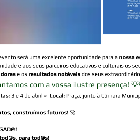
evento será uma excelente oportunidade para a 
nossa e
idade e aos seus parceiros educativos e culturais os se
adoras
 e os 
resultados notáveis
 dos seus extraordinário
ntamos com a vossa ilustre presença! 💡
tas:
 3 e 4 de abril🔹 
Local:
 Praça, junto à Câmara Munici
ntos, construímos futuros!
 🚀
GAD@!
tod@s, para tod@s!