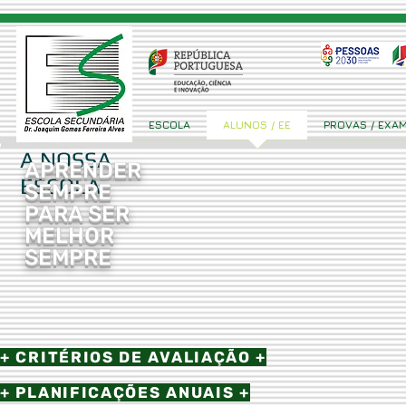
ESCOLA
ALUNOS / EE
PROVAS / EXA
A NOSSA
APRENDER
ESCOLA
SEMPRE
PARA SER
MELHOR
SEMPRE
+ CRITÉRIOS DE AVALIAÇÃO +
+ PLANIFICAÇÕES ANUAIS +