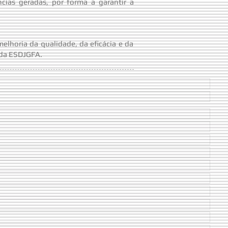
cias geradas, por forma a garantir a
elhoria da qualidade, da eficácia e da
 da ESDJGFA.