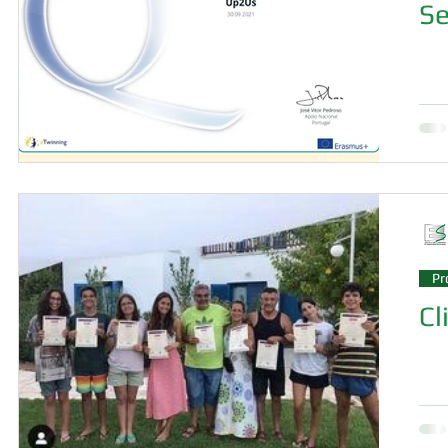
Se
Pr
Cl