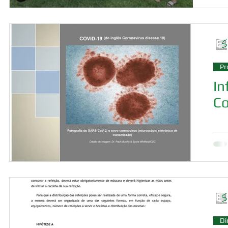
Pr
In
Co
Di