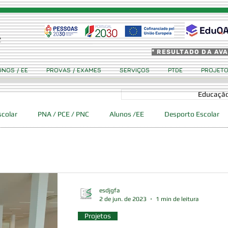
* RESULTADO DA AV
UNOS / EE
PROVAS / EXAMES
SERVIÇOS
PTDE
PROJET
Educação
scolar
PNA / PCE / PNC
Alunos /EE
Desporto Escolar
 Ciência Viva GFA
Eventos
Erasmus +
Cidadania
esdjgfa
2 de jun. de 2023
1 min de leitura
Projetos