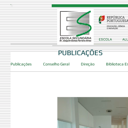
ESCOLA
AL
PUBLICAÇÕES
Publicações
Conselho Geral
Direção
Biblioteca E
Provas/Exames
Concursos
Projetos
Clube
Clube de Robótica
PES
DAC
SPO