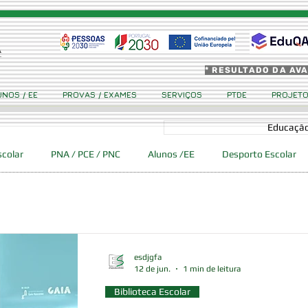
* RESULTADO DA AV
UNOS / EE
PROVAS / EXAMES
SERVIÇOS
PTDE
PROJET
Educação
scolar
PNA / PCE / PNC
Alunos /EE
Desporto Escolar
 Ciência Viva GFA
Eventos
Erasmus +
Cidadania
esdjgfa
12 de jun.
1 min de leitura
Biblioteca Escolar