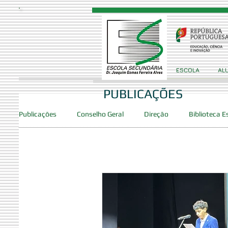
ESCOLA
AL
PUBLICAÇÕES
Publicações
Conselho Geral
Direção
Biblioteca E
Provas/Exames
Concursos
Projetos
Clube
Clube de Robótica
PES
DAC
SPO