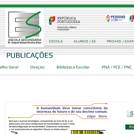
ESCOLA
ALUNOS / EE
PROVAS / EXA
PUBLICAÇÕES
elho Geral
Direção
Biblioteca Escolar
PNA / PCE / PNC
Concursos
Projetos
Clube Ciência Viva GFA
Event
ca
PES
DAC
SPO
Pr