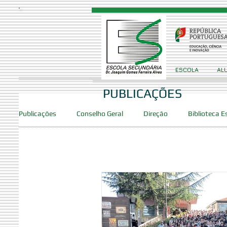
ESCOLA
AL
PUBLICAÇÕES
Publicações
Conselho Geral
Direção
Biblioteca E
Provas/Exames
Concursos
Projetos
Clube
Clube de Robótica
PES
DAC
SPO