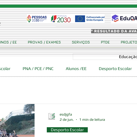
* RESULTADO DA AV
UNOS / EE
PROVAS / EXAMES
SERVIÇOS
PTDE
PROJET
Educação
scolar
PNA / PCE / PNC
Alunos /EE
Desporto Escolar
 Ciência Viva GFA
Eventos
Erasmus +
Cidadania
esdjgfa
2 de jun.
1 min de leitura
Desporto Escolar