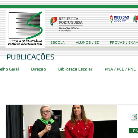
ESCOLA
ALUNOS / EE
PROVAS / EXA
PUBLICAÇÕES
elho Geral
Direção
Biblioteca Escolar
PNA / PCE / PNC
Concursos
Projetos
Clube Ciência Viva GFA
Event
ca
PES
DAC
SPO
PN