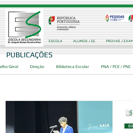
ESCOLA
ALUNOS / EE
PROVAS / EXA
PUBLICAÇÕES
elho Geral
Direção
Biblioteca Escolar
PNA / PCE / PNC
Concursos
Projetos
Clube Ciência Viva GFA
Event
ca
PES
DAC
SPO
Bi