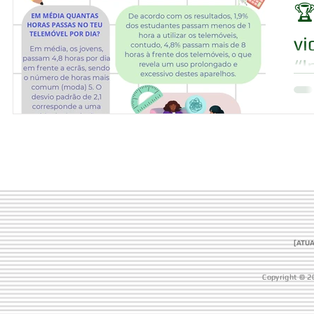
🏆
vi
“I
[ATUA
Copyright © 2