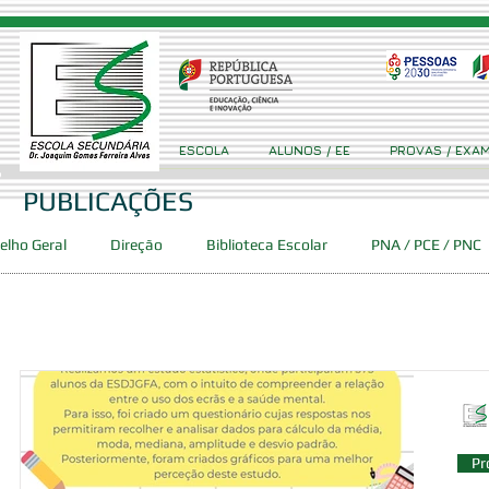
ESCOLA
ALUNOS / EE
PROVAS / EXA
PUBLICAÇÕES
elho Geral
Direção
Biblioteca Escolar
PNA / PCE / PNC
Concursos
Projetos
Clube Ciência Viva GFA
Event
ca
PES
DAC
SPO
Pr