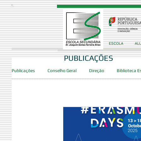
ESCOLA
AL
PUBLICAÇÕES
Publicações
Conselho Geral
Direção
Biblioteca E
Provas/Exames
Concursos
Projetos
Clube
Clube de Robótica
PES
DAC
SPO