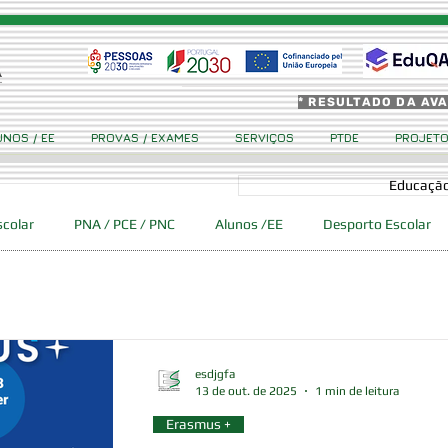
* RESULTADO DA AV
UNOS / EE
PROVAS / EXAMES
SERVIÇOS
PTDE
PROJET
Educação
scolar
PNA / PCE / PNC
Alunos /EE
Desporto Escolar
 Ciência Viva GFA
Eventos
Erasmus +
Cidadania
esdjgfa
13 de out. de 2025
1 min de leitura
Erasmus +