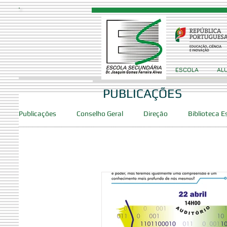
ESCOLA
AL
PUBLICAÇÕES
Publicações
Conselho Geral
Direção
Biblioteca E
Provas/Exames
Concursos
Projetos
Clube
Clube de Robótica
PES
DAC
SPO