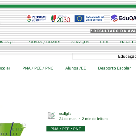
* RESULTADO DA AV
UNOS / EE
PROVAS / EXAMES
SERVIÇOS
PTDE
PROJET
Educação
scolar
PNA / PCE / PNC
Alunos /EE
Desporto Escolar
 Ciência Viva GFA
Eventos
Erasmus +
Cidadania
esdjgfa
24 de mar.
2 min de leitura
PNA / PCE / PNC