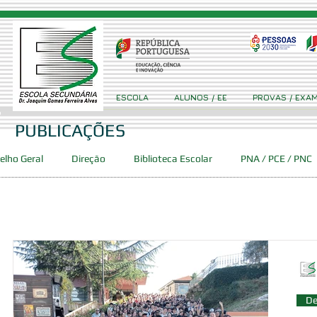
ESCOLA
ALUNOS / EE
PROVAS / EXA
PUBLICAÇÕES
elho Geral
Direção
Biblioteca Escolar
PNA / PCE / PNC
Concursos
Projetos
Clube Ciência Viva GFA
Event
ca
PES
DAC
SPO
De