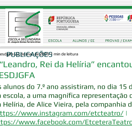
ESCOLA
ALUNOS / EE
PROVAS / EXA
PUBLICAÇÕES
esdjgfa
22 de mai. de 2025
1 min de leitura
“Leandro, Rei da Helíria” encanto
 ESDJGFA
 alunos do 7.º ano assistiram, no dia 15 
 escola, a uma magnífica representação d
 Helíria, de Alice Vieira, pela companhia 
ttps://www.instagram.com/etcteatro/
 | 
ttps://www.facebook.com/EtceteraTeatr