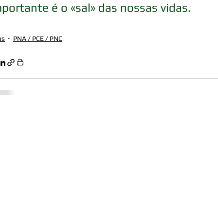
portante é o «sal» das nossas vidas. 
os
PNA / PCE / PNC