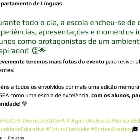
partamento de Línguas
rante todo o dia, a escola encheu-se de 
periências, apresentações e momentos in
lunos como protagonistas de um ambiente
spirador! 👏🌟
evemente teremos mais fotos do evento
 para reviver
antes!
éns a todos os envolvidos por mais uma edição memoráve
FA como uma escola de excelência, 
com os alunos, par
nidade!
 💚
GFA2025
#SomosESDJGFA
#OrgulhoNaEscolaPública
#Ed
unidadeEducativa
#FuturoComValor
#PortasAbertas
 🎓
ão
Projetos