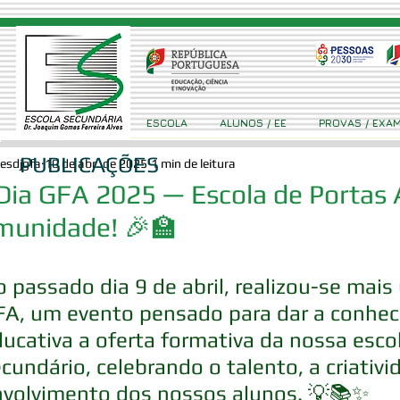
ESCOLA
ALUNOS / EE
PROVAS / EXA
PUBLICAÇÕES
esdjgfa
10 de abr. de 2025
1 min de leitura
Dia GFA 2025 — Escola de Portas 
munidade! 🎉🏫
 passado dia 9 de abril, realizou-se mais
FA, um evento pensado para dar a conhec
ucativa a oferta formativa da nossa esco
cundário, celebrando o talento, a criativi
nvolvimento dos nossos alunos. 💡📚✨