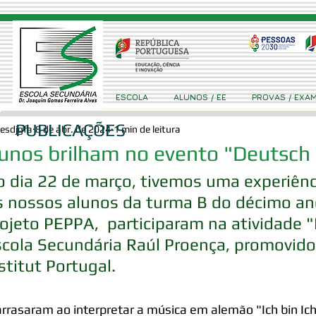
ESCOLA
ALUNOS / EE
PROVAS / EXA
PUBLICAÇÕES
esdjgfa
8 de abr. de 2024
1 min de leitura
unos brilham no evento "Deutsch
 dia 22 de março, tivemos uma experiência
s nossos alunos da turma B do décimo an
ojeto PEPPA,  participaram na atividade 
cola Secundária Raúl Proença, promovido
stitut Portugal.
arrasaram ao interpretar a música em alemão "Ich bin Ich