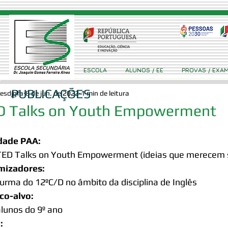
ESCOLA
ALUNOS / EE
PROVAS / EXA
PUBLICAÇÕES
esdjgfa
8 de jun. de 2022
1 min de leitura
D Talks on Youth Empowerment
idade PAA:
TED Talks on Youth Empowerment (ideias que merecem 
mizadores:
turma do 12ºC/D no âmbito da disciplina de Inglês
co-alvo:
alunos do 9º ano
: 