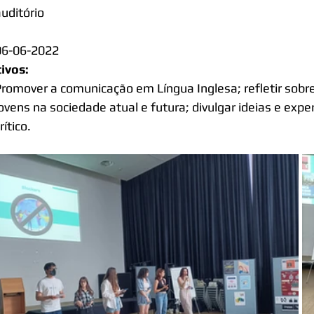
uditório
:
06-06-2022
ivos: 
Promover a comunicação em Língua Inglesa; refletir sobre
ovens na sociedade atual e futura; divulgar ideias e exper
rítico.