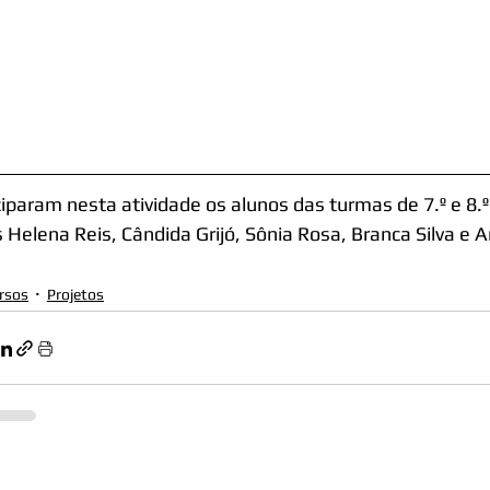
ciparam nesta atividade os alunos das turmas de 7.º e 8.
s Helena Reis, Cândida Grijó, Sônia Rosa, Branca Silva e 
rsos
Projetos