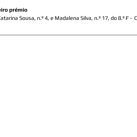
eiro prémio
atarina Sousa, n.º 4, e Madalena Silva, n.º 17, do 8.º F -  