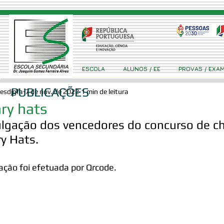
ESCOLA
ALUNOS / EE
PROVAS / EXA
PUBLICAÇÕES
esdjgfa
7 de nov. de 2022
1 min de leitura
ry hats
ulgação dos vencedores do concurso de c
y Hats. 
ação foi efetuada por Qrcode.