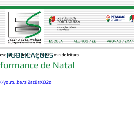
ESCOLA
ALUNOS / EE
PROVAS / EXA
PUBLICAÇÕES
esdjgfa
22 de dez. de 2021
1 min de leitura
formance de Natal
://youtu.be/zi2sz8sXO2o