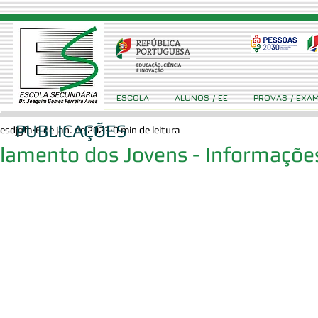
ESCOLA
ALUNOS / EE
PROVAS / EXA
PUBLICAÇÕES
esdjgfa
6 de jan. de 2023
0 min de leitura
lamento dos Jovens - Informaçõe