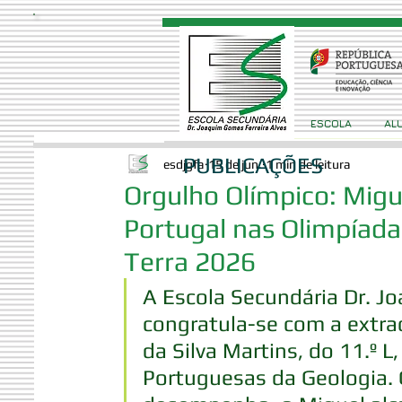
ESCOLA
AL
PUBLICAÇÕES
esdjgfa
15 de jun.
1 min de leitura
Orgulho Olímpico: Migu
Portugal nas Olimpíada
Terra 2026
A Escola Secundária Dr. J
congratula-se com a extra
da Silva Martins, do 11.º L
Portuguesas da Geologia. 