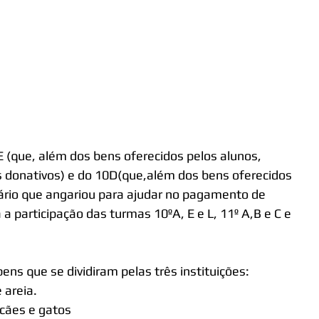
 (que, além dos bens oferecidos pelos alunos, 
s donativos) e do 10D(que,além dos bens oferecidos 
rário que angariou para ajudar no pagamento de 
 a participação das turmas 10ºA, E e L, 11º A,B e C e 
bens que se dividiram pelas três instituições:
 areia.
cães e gatos