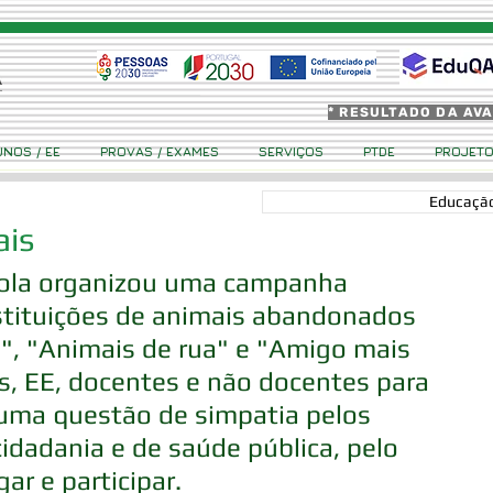
* RESULTADO DA AV
UNOS / EE
PROVAS / EXAMES
SERVIÇOS
PTDE
PROJET
Educação
ais
cola organizou uma campanha 
instituições de animais abandonados 
", "Animais de rua" e "Amigo mais 
os, EE, docentes e não docentes para 
uma questão de simpatia pelos 
dadania e de saúde pública, pelo 
ar e participar.