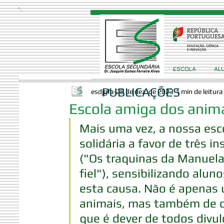
ESCOLA
AL
PUBLICAÇÕES
esdjgfa
28 de dez. de 2023
1 min de leitura
Escola amiga dos anim
Mais uma vez, a nossa es
solidária a favor de três 
("Os traquinas da Manuela
fiel"), sensibilizando alun
esta causa. Não é apenas 
animais, mas também de ci
que é dever de todos divulg