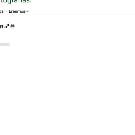
os
Erasmus +