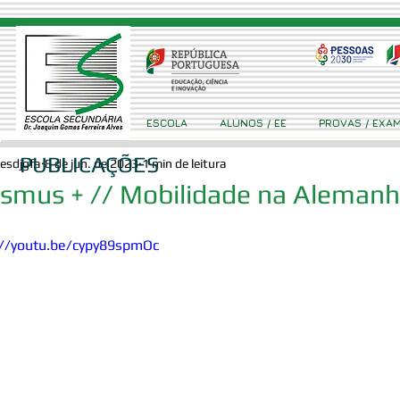
ESCOLA
ALUNOS / EE
PROVAS / EXA
PUBLICAÇÕES
esdjgfa
8 de jun. de 2023
1 min de leitura
smus + // Mobilidade na Aleman
://youtu.be/cypy89spmOc