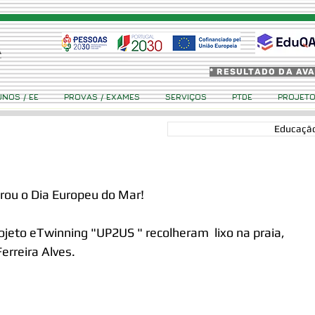
* RESULTADO DA AV
UNOS / EE
PROVAS / EXAMES
SERVIÇOS
PTDE
PROJET
Educação
brou o Dia Europeu do Mar!
ojeto eTwinning "UP2US " recolheram  lixo na praia, 
erreira Alves.