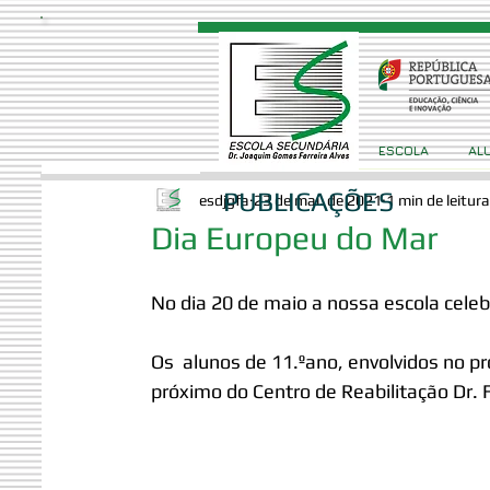
ESCOLA
AL
PUBLICAÇÕES
esdjgfa
23 de mai. de 2021
1 min de leitura
Dia Europeu do Mar
No dia 20 de maio a nossa escola cele
Os  alunos de 11.ºano, envolvidos no pr
próximo do Centro de Reabilitação Dr. F