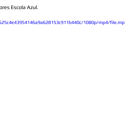
es Escola Azul. 
fb_525c4e43954146a9a628153c911b440c/1080p/mp4/file.mp