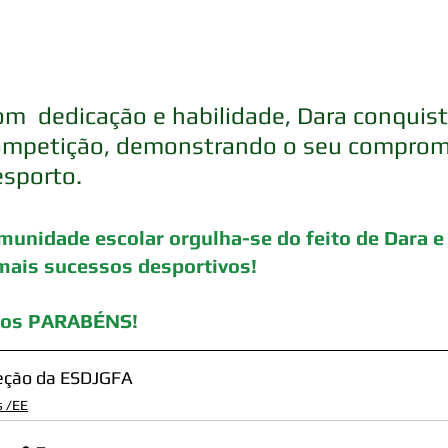
m  dedicação e habilidade, Dara conquist
ompetição, demonstrando o seu compromis
esporto.
munidade escolar orgulha-se do feito de Dara e
mais sucessos desportivos!
tos PARABÉNS!
reção da ESDJGFA
s /EE