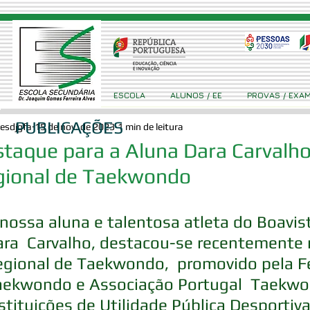
ESCOLA
ALUNOS / EE
PROVAS / EXA
PUBLICAÇÕES
esdjgfa
15 de nov. de 2023
1 min de leitura
taque para a Aluna Dara Carval
gional de Taekwondo
nossa aluna e talentosa atleta do Boavi
ara  Carvalho, destacou-se recentemente
egional de Taekwondo,  promovido pela F
aekwondo e Associação Portugal  Taekwo
stituições de Utilidade Pública Desportiva