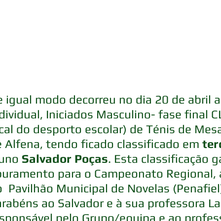
 igual modo decorreu no dia 20 de abril 
dividual, Iniciados Masculino- fase final
cal do desporto escolar) de Ténis de Mesa
 Alfena, tendo ficado classificado em 
ter
uno 
Salvador Poças
. Esta classificação g
uramento para o Campeonato Regional, a 
  Pavilhão Municipal de Novelas (Penafiel)
rabéns ao Salvador e à sua professora La
sponsável pelo Grupo/equipa e ao professo