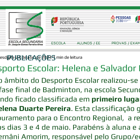
ESCOLA
ALUNOS / EE
PROVAS / EXA
PUBLICAÇÕES
esdjgfa
24 de abr. de 2024
1 min de leitura
porto Escolar: Helena e Salvador 
 âmbito do Desporto Escolar realizou-se s
fase final de Badminton, na escola Secund
ndo ficado classificada em 
primeiro luga
elena Duarte Pereira
. Esta classificação 
uramento para o Encontro Regional,  a re
s dias 3 e 4 de maio. Parabéns à aluna e 
ernâni Amorim, responsável pelo Grupo/e