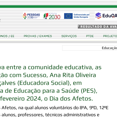
* RESULTADO DA AV
UNOS / EE
PROVAS / EXAMES
SERVIÇOS
PTDE
PROJET
Educação
va entre a comunidade educativa, as 
ão com Sucesso, Ana Rita Oliveira 
alves (Educadora Social), em 
a de Educação para a Saúde (PES), 
evereiro 2024, o Dia dos Afetos.
Afetos, na qual alunos voluntários do 8ºA, 9ºD, 12ºE 
alunos, professores, técnicos administrativos e 