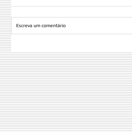
Escreva um comentário
Orgulho Olímpico: Miguel
ALUNO
Martins representará Portugal
CÓDIG
nas Olimpíadas Internacionais
ESPAÇO
das Ciências da Terra 2026