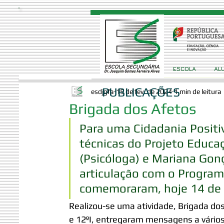
ESCOLA
AL
PUBLICAÇÕES
esdjgfa
15 de fev. de 2024
1 min de leitura
Brigada dos Afetos
Para uma Cidadania Positi
técnicas do Projeto Educaç
(Psicóloga) e Mariana Gonç
articulação com o Program
comemoraram, hoje 14 de f
Realizou-se uma atividade, Brigada dos 
e 12ºI, entregaram mensagens a vários 