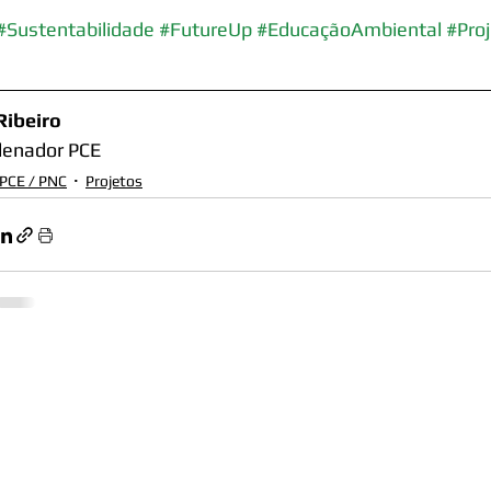
#Sustentabilidade
#FutureUp
#EducaçãoAmbiental
#Pro
Ribeiro
denador PCE
 PCE / PNC
Projetos