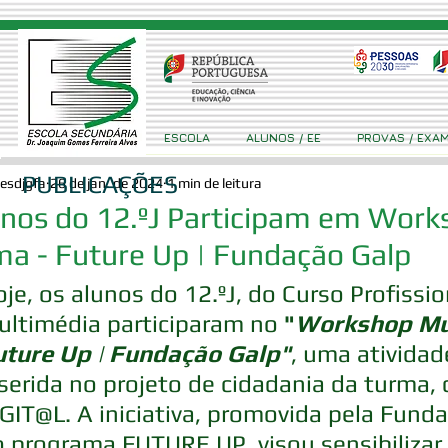
ESCOLA
ALUNOS / EE
PROVAS / EXA
PUBLICAÇÕES
esdjgfa
26 de jan. de 2024
1 min de leitura
nos do 12.ºJ Participam em Work
ma - Future Up | Fundação Galp
je, os alunos do 12.ºJ, do Curso Profissio
ltimédia participaram no 
"
Workshop Mur
uture Up | Fundação Galp"
, uma atividad
serida no projeto de cidadania da turma
GIT@L. A iniciativa, promovida pela Fund
 programa FUTURE UP, visou sensibilizar