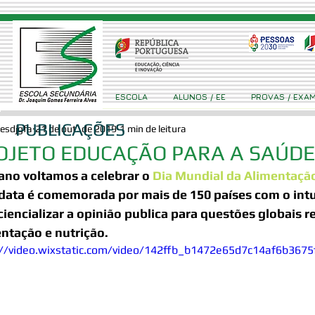
ESCOLA
ALUNOS / EE
PROVAS / EXA
PUBLICAÇÕES
esdjgfa
21 de out. de 2019
1 min de leitura
OJETO EDUCAÇÃO PARA A SAÚDE
ano voltamos a celebrar o 
Dia Mundial da Alimentaçã
data é comemorada por mais de 150 países com o intui
iencializar a opinião publica para questões globais r
ntação e nutrição. 
://video.wixstatic.com/video/142ffb_b1472e65d7c14af6b367