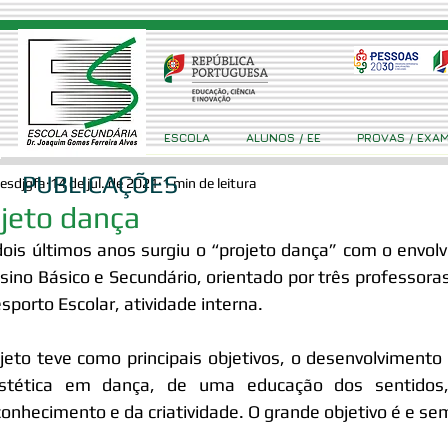
ESCOLA
ALUNOS / EE
PROVAS / EXA
PUBLICAÇÕES
esdjgfa
14 de jul. de 2021
1 min de leitura
jeto dança
ois últimos anos surgiu o “projeto dança” com o envol
sino Básico e Secundário, orientado por três professoras
sporto Escolar, atividade interna. 
jeto teve como principais objetivos, o desenvolviment
stética em dança, de uma educação dos sentidos, d
onhecimento e da criatividade. O grande objetivo é e sem