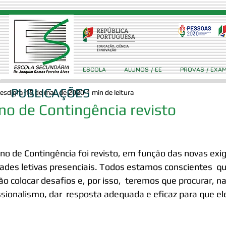
ESCOLA
ALUNOS / EE
PROVAS / EXA
PUBLICAÇÕES
esdjgfa
15 de mai. de 2020
1 min de leitura
no de Contingência revisto
ano de Contingência foi revisto, em função das novas exig
dades letivas presenciais. Todos estamos conscientes  q
ão colocar desafios e, por isso,  teremos que procurar,
ssionalismo, dar  resposta adequada e eficaz para que el