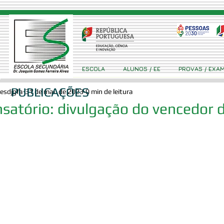
ESCOLA
ALUNOS / EE
PROVAS / EXA
PUBLICAÇÕES
esdjgfa
31 de mai. de 2023
0 min de leitura
satório: divulgação do vencedor 