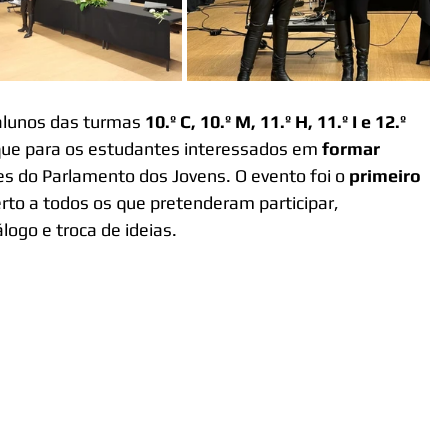
alunos das turmas 
10.º C, 10.º M, 11.º H, 11.º I e 12.º 
aque para os estudantes interessados em 
formar 
es do Parlamento dos Jovens. O evento foi o 
primeiro 
rto a todos os que pretenderam participar, 
ogo e troca de ideias.