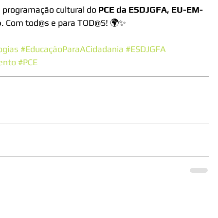
a programação cultural do 
PCE da ESDJGFA, EU-EM-
o
. Com tod@s e para TOD@S! 🌍✨
ogias
#EducaçãoParaACidadania
#ESDJGFA
ento
#PCE