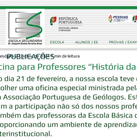
ESCOLA
ALUNOS / EE
PROVAS / EXA
PUBLICAÇÕES
esdjgfa
27 de fev. de 2024
1 min de leitura
cina para Professores “História da
 dia 21 de fevereiro, a nossa escola teve o
olher uma oficina especial ministrada pela
a Associação Portuguesa de Geólogos. Es
m a participação não só dos nossos prof
mbém das professoras da Escola Básica d
roporcionando um ambiente de aprendizad
terinstitucional.