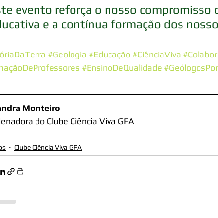
te evento reforça o nosso compromisso c
ucativa e a contínua formação dos nosso
óriaDaTerra
#Geologia
#Educação
#CiênciaViva
#Colabor
maçãoDeProfessores
#EnsinoDeQualidade
#GeólogosPor
andra Monteiro
enadora do Clube Ciência Viva GFA
os
Clube Ciência Viva GFA