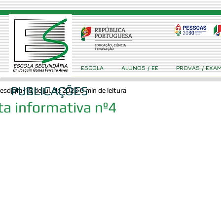
ESCOLA
ALUNOS / EE
PROVAS / EXA
PUBLICAÇÕES
esdjgfa
15 de jul. de 2022
0 min de leitura
a informativa nº4