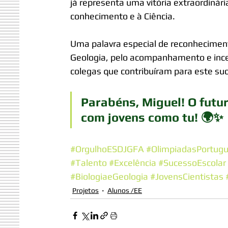
já representa uma vitória extraordinár
conhecimento e à Ciência.
Uma palavra especial de reconhecimento
Geologia, pelo acompanhamento e ince
colegas que contribuíram para este su
Parabéns, Miguel! O futu
com jovens como tu! 🌍✨
#OrgulhoESDJGFA
#OlimpiadasPortug
#Talento
#Excelência
#SucessoEscolar
#BiologiaeGeologia
#JovensCientistas
Projetos
Alunos /EE