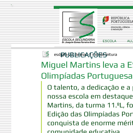
ESCOLA
AL
PUBLICAÇÕES
esdjgfa
22 de mai.
1 min de leitura
Miguel Martins leva a 
Olimpíadas Portuguesa
O talento, a dedicação e a 
nossa escola em destaque a
Martins, da turma 11.ºL, fo
Edição das Olimpíadas Por
conquista de enorme mérit
comunidade educativa.