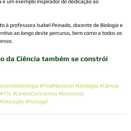
ia e um exemplo inspirador de dedicação ao 
 à professora Isabel Peinado, docente de Biologia e 
ntivo ao longo deste percurso, bem como a todos os 
cesso.
ro da Ciência também se constrói 
uesasDeGeologia
#FinalNacional
#Geologia
#Ciência
#11L
#CentroCienciaViva
#Estremoz
#Educação
#Portugal