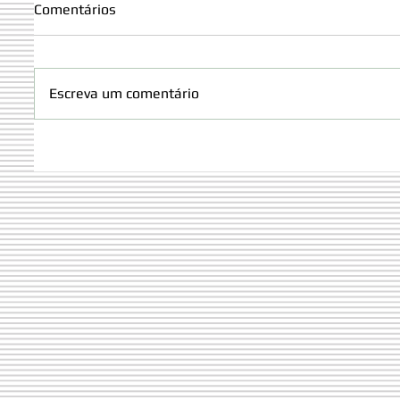
Comentários
Escreva um comentário
Orgulho Olímpico: Miguel
Lucas V
Martins representará Portugal
Concurs
nas Olimpíadas Internacionais
Interes
das Ciências da Terra 2026