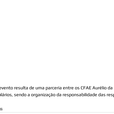
evento resulta de uma parceria entre os CFAE Aurélio da 
ários, sendo a organização da responsabilidade das resp
os