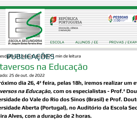
ESCOLA
ALUNOS / EE
PROVAS / EXA
PUBLICAÇÕES
esdjgfa
21 de out. de 2022
1 min de leitura
taversos na Educação
zado:
25 de out. de 2022
óximo dia 26, 4ª feira, pelas 18h, iremos realizar um
versos na Educaçã
o
, com os especialistas - 
Prof.ª Do
rsidade do Vale do Rio dos Sinos (Brasil) e 
Prof. Dout
rsidade Aberta (Portugal), no Auditório da Escola S
ira Alves, com a duração de 2 horas. 