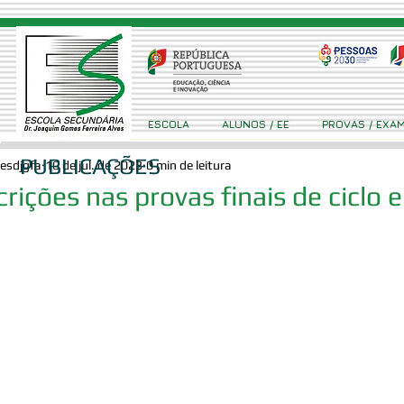
ESCOLA
ALUNOS / EE
PROVAS / EXA
PUBLICAÇÕES
esdjgfa
10 de jul. de 2023
0 min de leitura
crições nas provas finais de ciclo 