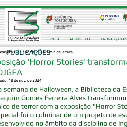
ESCOLA
ALUNOS / EE
PROVAS / EXA
PUBLICAÇÕES
esdjgfa
6 de nov. de 2024
1 min de leitura
osição 'Horror Stories' transform
DJGFA
zado:
18 de nov. de 2024
 semana de Halloween, a Biblioteca da E
oaquim Gomes Ferreira Alves transformou
lco de terror com a exposição "Horror Sto
pecial foi o culminar de um projeto de escr
senvolvido no âmbito da disciplina de In