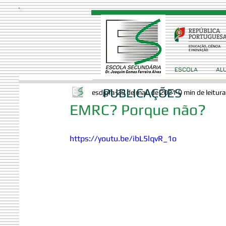
ESCOLA
AL
PUBLICAÇÕES
esdjgfa
29 de mai. de 2021
0 min de leitura
EMRC? Porque não?
https://youtu.be/ibL5lqvR_1o