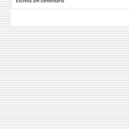
Escreva um comentário
Orgulho Olímpico: Miguel
ALUNO
Martins representará Portugal
CÓDIG
nas Olimpíadas Internacionais
ESPAÇO
das Ciências da Terra 2026