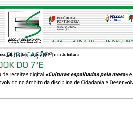
ESCOLA
ALUNOS / EE
PROVAS / EXA
PUBLICAÇÕES
esdjgfa
12 de mai. de 2021
1 min de leitura
OOK DO 7ºE
o de receitas digital 
«Culturas espalhadas pela mesa»
 é
volvido no âmbito da disciplina de Cidadania e Desenvol