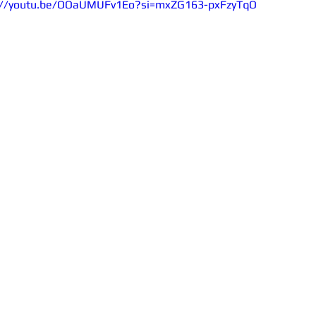
://youtu.be/OOaUMUFv1Eo?si=mxZG163-pxFzyTqO