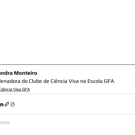
andra Monteiro
enadora do Clube de Ciência Viva na Escola GFA
Ciência Viva GFA