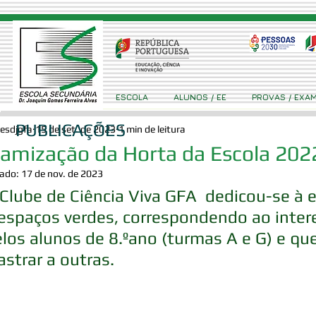
ESCOLA
ALUNOS / EE
PROVAS / EXA
PUBLICAÇÕES
esdjgfa
15 de set. de 2023
1 min de leitura
amização da Horta da Escola 20
zado:
17 de nov. de 2023
Clube de Ciência Viva GFA  dedicou-se à 
 espaços verdes, correspondendo ao inte
los alunos de 8.ºano (turmas A e G) e qu
astrar a outras. 