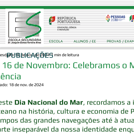
ESCOLA
ALUNOS / EE
PROVAS / EXA
PUBLICAÇÕES
esdjgfa
15 de nov. de 2024
1 min de leitura
 16 de Novembro: Celebramos o M
ência
zado:
18 de nov. de 2024
este 
Dia Nacional do Mar
, recordamos a 
eano na história, cultura e economia de 
empos das grandes navegações até à atua
rte inseparável da nossa identidade enq