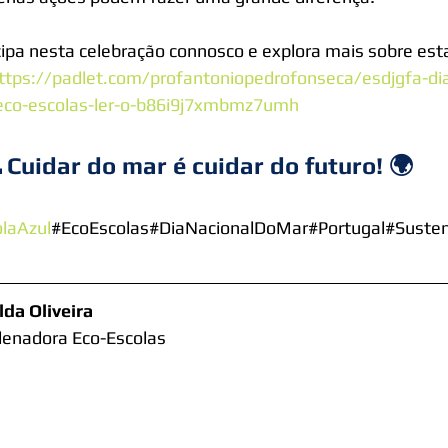
cipa nesta celebração connosco e explora mais sobre esta 
ttps://padlet.com/profantoniopedrofonseca/esdjgfa-di
eco-escolas-ler-o-b86i9j7xmbmz7umh
 Cuidar do mar é cuidar do futuro! 🌍
laAzul
#EcoEscolas#DiaNacionalDoMar#Portugal#Susten
da Oliveira
enadora Eco-Escolas