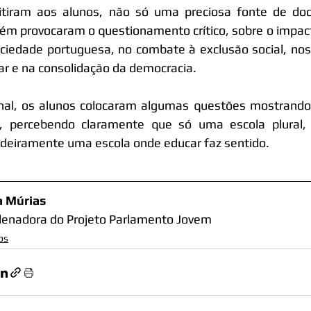
itiram aos alunos, não só uma preciosa fonte de do
m provocaram o questionamento crítico, sobre o impacto
ciedade portuguesa, no combate à exclusão social, nos 
ar e na consolidação da democracia.
nal, os alunos colocaram algumas questões mostrando 
, percebendo claramente que só uma escola plural, p
deiramente uma escola onde educar faz sentido.
a Múrias
enadora do Projeto Parlamento Jovem
os