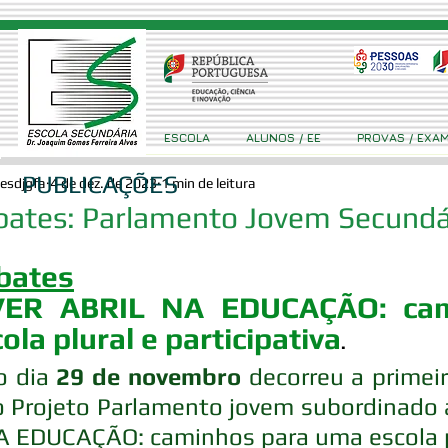
ESCOLA
ALUNOS / EE
PROVAS / EXA
PUBLICAÇÕES
esdjgfa
4 de dez. de 2023
1 min de leitura
bates: Parlamento Jovem Secundá
bates
VER ABRIL NA EDUCAÇÃO: cam
ola plural e participativa
.
 dia 
29 de novembro
 decorreu a primei
o Projeto Parlamento jovem subordinado 
 EDUCAÇÃO: caminhos para uma escola plu