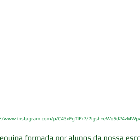
://www.instagram.com/p/C43xEgTIFr7/?igsh=eWo5d24zMWp
equipa formada por alunos da nossa esco