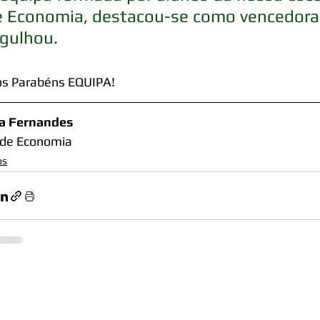
e Economia, destacou-se como vencedora,
rgulhou.
os Parabéns EQUIPA!
ia Fernandes
 de Economia
os