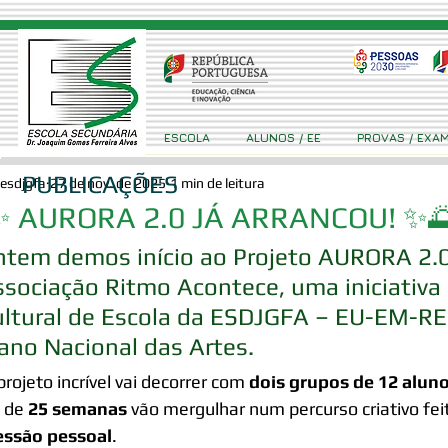
ESCOLA
ALUNOS / EE
PROVAS / EXA
PUBLICAÇÕES
esdjgfa
27 de nov. de 2025
1 min de leitura
✨ AURORA 2.0 JÁ ARRANCOU! ✨
tem demos início ao Projeto AURORA 2.0,
sociação Ritmo Acontece, uma iniciativa 
ultural de Escola da ESDJGFA – EU-EM-RE
ano Nacional das Artes.
projeto incrível vai decorrer com 
dois grupos de 12 alun
 de 
25 semanas
 vão mergulhar num percurso criativo fei
essão pessoal
.