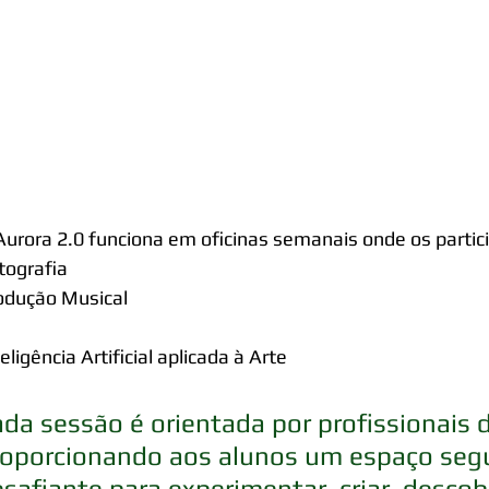
Aurora 2.0 funciona em oficinas semanais onde os parti
tografia
odução Musical
eligência Artificial aplicada à Arte
da sessão é orientada por profissionais da
oporcionando aos alunos um espaço segur
safiante para experimentar, criar, descobr