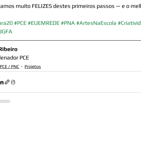
amos muito FELIZES destes primeiros passos — e o melho
ora20
#PCE
#EUEMREDE
#PNA
#ArtesNaEscola
#Criativi
JGFA
Ribeiro
denador PCE
 PCE / PNC
Projetos