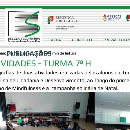
ESCOLA
ALUNOS / EE
PROVAS / EXA
PUBLICAÇÕES
esdjgfa
16 de dez. de 2019
1 min de leitura
IVIDADES - TURMA 7º H
rafias de duas atividades realizadas pelos alunos da  tu
plina de Cidadania e Desenvolvimento, ao  longo do prim
o de Mindfulness e a  campanha solidária de Natal.